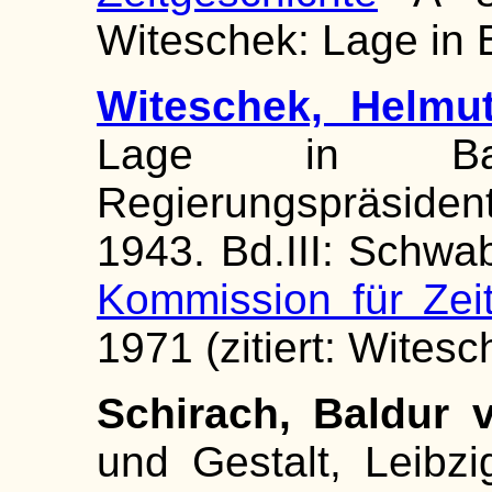
Witeschek: Lage in B
Witeschek, Helmu
Lage in Ba
Regierungspräsid
1943. Bd.III: Schwab
Kommission für Zei
1971 (zitiert: Witesc
Schirach, Baldur v
und Gestalt, Leibzig