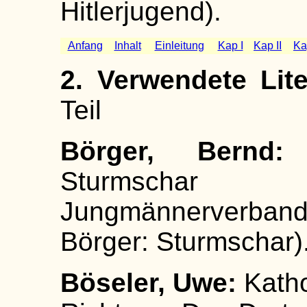
Hitlerjugend).
Anfang
Inhalt
Einleitung
Kap I
Kap II
Kap
2. Verwendete Lit
Teil
Börger, Bern
Sturmschar 
Jungmännerverband, 
Börger: Sturmschar)
Böseler, Uwe:
Katho