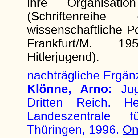
ihre Organisati
(Schriftenreih
wissenschaftliche Po
Frankfurt/M. 19
Hitlerjugend).
nachträgliche Ergän
Klönne, Arno:
Jug
Dritten Reich. H
Landeszentrale f
Thüringen, 1996.
On