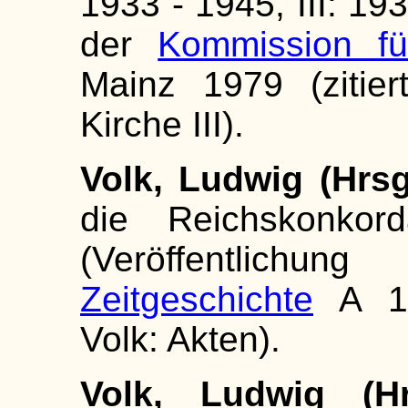
1933 - 1945, III: 19
der
Kommission fü
Mainz 1979 (zitier
Kirche III).
Volk, Ludwig (Hrsg
die Reichskonkord
(Veröffentlichu
Zeitgeschichte
A 11)
Volk: Akten).
Volk, Ludwig (Hr