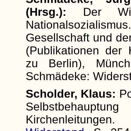
(Hrsg.):
Der Wid
Nationalsozial
Gesellschaft und de
(Publikationen der
zu Berlin), Münche
Schmädeke: Widerst
Scholder, Klaus:
Po
Selbstbehauptu
Kirchenleitun